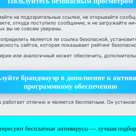
Пользуйтесь безопасным просмотром
майте на подозрительные ссылки, не открывайте сооб
наете, откуда поступило сообщение, и не загружайте ни
ых вы не совсем уверены.
 определить является ли ссылка безопасной, установит
асность сайтов, которая показывает рейтинг безопасн
ерие или аналогичный может обеспечить, дополнитель
зуйте брандмауэр в дополнение к антив
программному обеспечению
работает отлично и является бесплатным. Он установл
тересуют бесплатные антивирусы — лучшая подбо