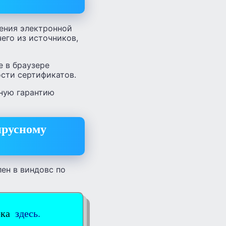
щения электронной
чего из источников,
е в браузере
ости сертификатов.
ную гарантию
ирусному
ен в виндовс по
рка
здесь.