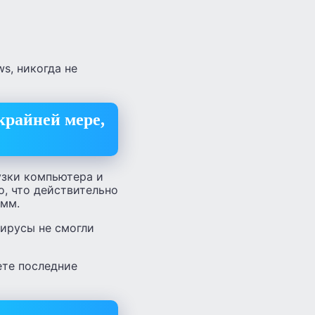
s, никогда не
крайней мере,
узки компьютера и
о, что действительно
амм.
вирусы не смогли
ете последние