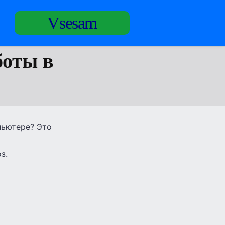
Vsesam
боты в
пьютере? Это
з.