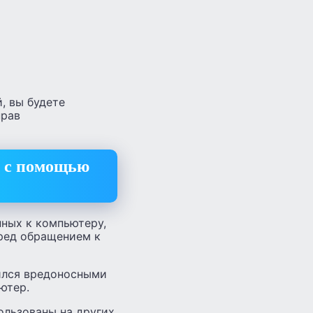
, вы будете
прав
х с помощью
нных к компьютеру,
ред обращением к
зился вредоносными
ютер.
ользованы на других