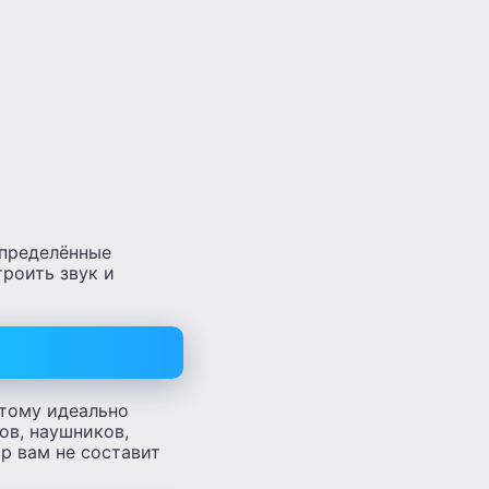
определённые
троить звук и
этому идеально
ов, наушников,
р вам не составит