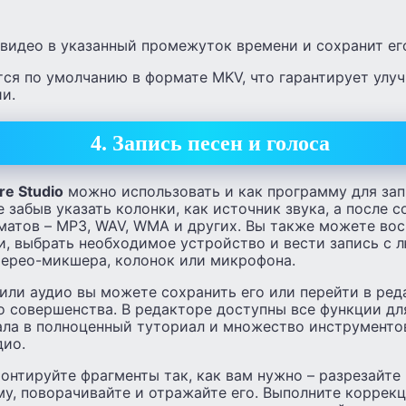
видео в указанный промежуток времени и сохранит ег
тся по умолчанию в формате MKV, что гарантирует улу
и.
4. Запись песен и голоса
re Studio
можно использовать и как программу для запи
е забыв указать колонки, как источник звука, а после с
матов – MP3, WAV, WMA и других. Вы также можете вос
и, выбрать необходимое устройство и вести запись с 
терео-микшера, колонок или микрофона.
или аудио вы можете сохранить его или перейти в ред
до совершенства. В редакторе доступны все функции д
ала в полноценный туториал и множество инструменто
дио.
онтируйте фрагменты так, как вам нужно – разрезайте 
у, поворачивайте и отражайте его. Выполните коррекц