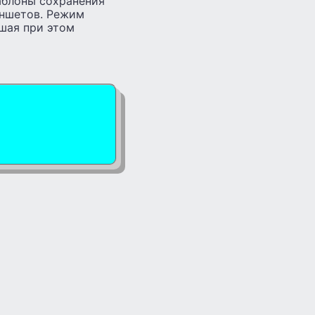
аблоны сохранения
аншетов. Режим
дшая при этом