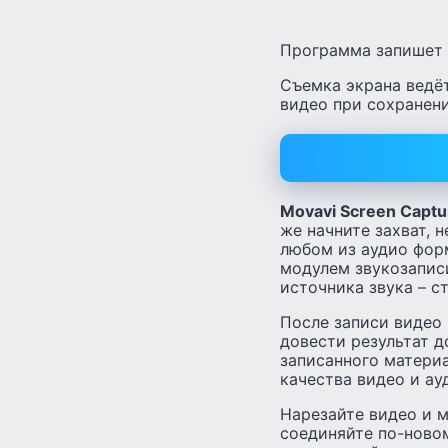
Программа запишет 
Съемка экрана ведё
видео при сохранени
Movavi Screen Captu
же начните захват, н
любом из аудио фор
модулем звукозапис
источника звука – с
После записи видео 
довести результат 
записанного матери
качества видео и ау
Нарезайте видео и м
соединяйте по-новом