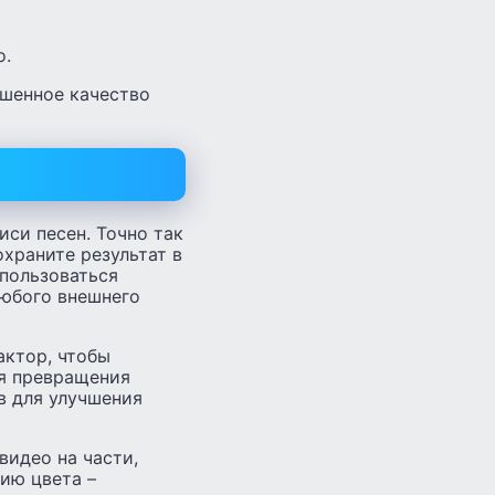
о.
чшенное качество
си песен. Точно так
охраните результат в
пользоваться
любого внешнего
актор, чтобы
ля превращения
в для улучшения
видео на части,
ию цвета –