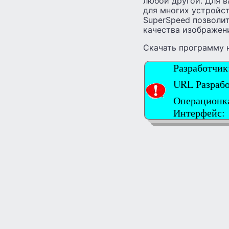
любой другой. Для 
для многих устройс
SuperSpeed позволит
качества изображен
Скачать программу 
Разработчи
URL Разраб
Операционка
Интерфейс: