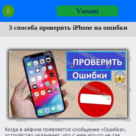
Перейти
Vsesam
к
содержанию
3 способа проверить iPhone на ошибки
Когда в айфоне появляется сообщение «Ошибка»,
устройство указывает, что с ним что-то не так.