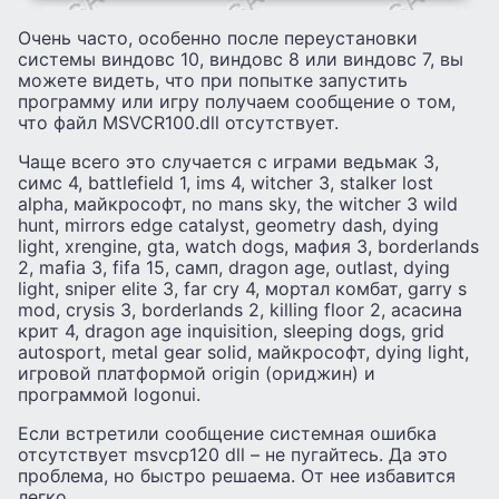
Очень часто, особенно после переустановки
системы виндовс 10, виндовс 8 или виндовс 7, вы
можете видеть, что при попытке запустить
программу или игру получаем сообщение о том,
что файл MSVCR100.dll отсутствует.
Чаще всего это случается с играми ведьмак 3,
симс 4, battlefield 1, ims 4, witcher 3, stalker lost
alpha, майкрософт, no mans sky, the witcher 3 wild
hunt, mirrors edge catalyst, geometry dash, dying
light, xrengine, gta, watch dogs, мафия 3, borderlands
2, mafia 3, fifa 15, самп, dragon age, outlast, dying
light, sniper elite 3, far cry 4, мортал комбат, garry s
mod, crysis 3, borderlands 2, killing floor 2, асасина
крит 4, dragon age inquisition, sleeping dogs, grid
autosport, metal gear solid, майкрософт, dying light,
игровой платформой origin (ориджин) и
программой logonui.
Если встретили сообщение системная ошибка
отсутствует msvcp120 dll – не пугайтесь. Да это
проблема, но быстро решаема. От нее избавится
легко.