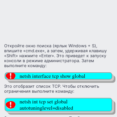
Откройте окно поиска (ярлык Windows + S),
впишите «cmd.exe», а затем, удерживая клавишу
«Shift» нажмите «Enter». Это приведет к запуску
консоли в режиме администратора. Затем
выполните команду:
netsh interface tcp show global
Это отобразит список TCP. Чтобы отключить
ограничения выполните команду:
netsh int tcp set global
autotuninglevel=disabled