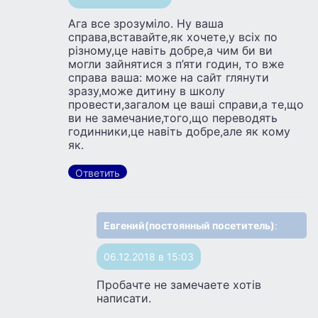
Ага все зрозумiло. Ну ваша
справа,вставайте,як хочете,у всiх по
рiзному,це навiть добре,а чим би ви
могли зайнятися з п’яти годин, то вже
справа ваша: може на сайт глянути
зразу,може дитину в школу
провести,загалом це вашi справи,а те,що
ви не замечание,того,що переводять
годинники,це навiть добре,але як кому
як.
Ответить
Евгений(постоянный посетитель)
:
06.12.2018 в 15:03
Пробачте не замечаете хотiв
написати.