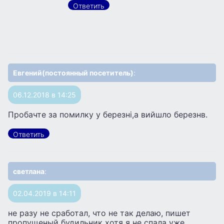
Ответить
Евгений(постоянный посетитель)
:
06.12.2018 в 14:25
Пробачте за помилку у березні,а вийшло березнв.
Ответить
светлана
:
02.04.2019 в 14:11
не разу не сработал, что не так делаю, пишет
пропущеный будильник хотя я не спала уже