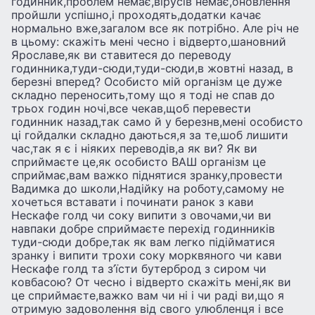
годинник,проблем немає,вірусів немає,оновлення
пройшли успішно,і проходять,додатки качає
нормально вже,загалом все як потрібно. Але річ не
в цьому: скажіть мені чесно і відверто,шановний
Ярославе,як ви ставитеся до переводу
годинника,туди-сюди,туди-сюди,в жовтні назад, в
березні вперед? Особисто мій організм це дуже
складно переносить,тому що я тоді не спав до
трьох годин ночі,все чекав,щоб перевести
годинник назад,так само й у березнв,мені особисто
ці гойдалки складно даються,я за те,шоб лишити
час,так я є і ніяких переводів,а як ви? Як ви
сприймаєте це,як особисто ВАШ організм це
сприймає,вам важко піднятися зранку,провести
Вадимка до школи,Надійку на роботу,самому не
хочеться вставати і починати ранок з кави
Нескафе голд чи соку випити з овочами,чи ви
навпаки добре сприймаєте перехід годинників
туди-сюди добре,так як вам легко підійматися
зранку і випити трохи соку морквяного чи кави
Нескафе голд та з’їсти бутерброд з сиром чи
ковбасою? От чесно і відверто скажіть мені,як ви
це сприймаєте,важко вам чи ні і чи раді ви,що я
отримую задоволення від свого улюбленця і все