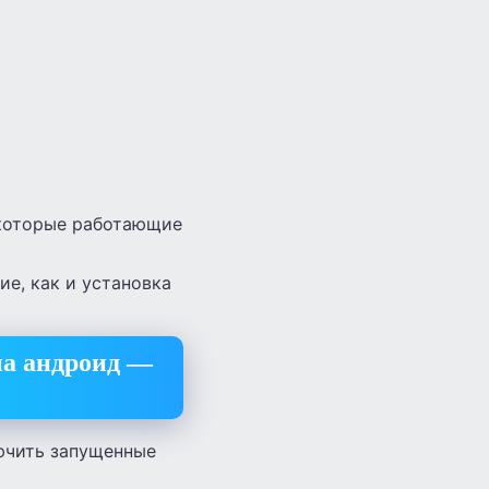
екоторые работающие
ие, как и установка
на андроид —
лючить запущенные