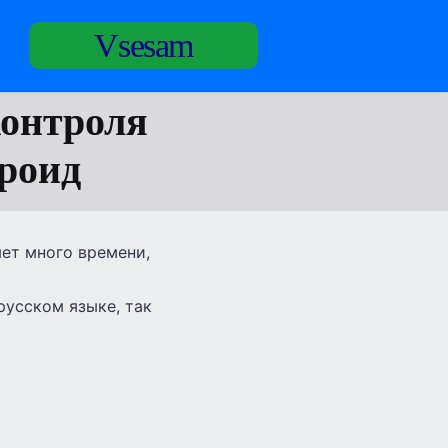
Vsesam
контроля
роид
ет много времени,
русском языке, так